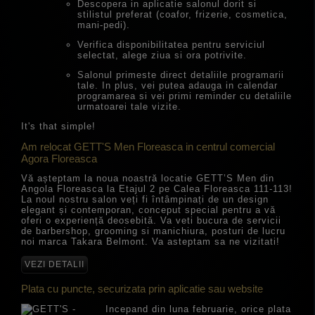
Descopera in aplicatie salonul dorit si
stilistul preferat (coafor, frizerie, cosmetica,
mani-pedi).
Verifica disponibilitatea pentru serviciul
selectat, alege ziua si ora potrivite.
Salonul primeste direct detaliile programarii
tale. In plus, vei putea adauga in calendar
programarea si vei primi reminder cu detaliile
urmatoarei tale vizite.
It's that simple!
Am relocat GETT'S Men Floreasca in centrul comercial
Agora Floreasca
Vă așteptam la noua noastră locatie GETT’S Men din
Angola Floreasca la Etajul 2 pe Calea Floreasca 111-113!
La noul nostru salon veți fi întâmpinați de un design
elegant și contemporan, conceput special pentru a vă
oferi o experiență deosebită. Va veti bucura de servicii
de barbershop, grooming si manichiura, posturi de lucru
noi marca Takara Belmont. Va asteptam sa ne vizitati!
VEZI DETALII
Plata cu puncte, securizata prin aplicatie sau website
Incepand din luna februarie, orice plata