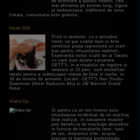
de eliminare a parului nedorit, cea
mai eficienta pe termen lung, sigura
si nedureroasa. Indiferent de zona
tratata, consultatia este gratuita.
Head SPA
Fiind in tendinte, cu o atitudine
fresh, un par coafat lejer si bine
intretinut poate reprezenta un start
bun pentru influentarea realitatii.
Experienta noilor scafe de la Takara
cu care sunt dotate saloanele
GETT'S, si a ritualului de ingrijire si
relaxare in 15 pasi, sunt modalitati
ideale pentru a redescoperi starea de bine si rasfat, in
30 de minute de armonie. Locatii: GETT'S Hair Studio
Downtown (Hotel Radisson Blu) si JW Marriott Grand
Hotel.
Make-Up
Si pentru ca un ten frumos este
intotdeauna evidentiat de un machiaj
bine realizat, in saloanele noastre
poti beneficia de machiaje deosebite
in functie de trasaturile fetei, tipul
de ten, momentul zilei, ocazie,
precum si machiaje profesionale,