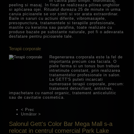
in cativa pasi simpli: hidromasaj,
peeling si masaj. In final se realizeaza pilirea unghiilor
si aplicarea ojei. Ritualul dureaza 25 de minute in urma
caruia picioarele se vor simti si vor arata extraordinar.
Baile in saruri cu actiuni diferite, vibromasajele,
presopunctura, tratamentele si terapiile profesionale,
mastile cu keratina sau parafina, toate realizate cu
produse bazate pe substante naturale, pot fi o adevarata
desfatare pentru picioarele tale.
Terapii corporale
Regenerarea corporala este la fel de
importanta precum cea faciala. O
piele ferma si un tonus bun trebuie
intretinute constant, prin realizarea
tratamentelor profesionale in salon.
La GETT'S puteti incarcati
numeroase terapii corporale, precum:
tratament detoxifiant, antistres,
impachetare cu namol organic, tratement anticelulitic
sau de cavitatie cosmetica.
< Prec
Următor >
Salonul Gett's Color Bar Mega Mall s-a
relocat in centrul comercial Park Lake