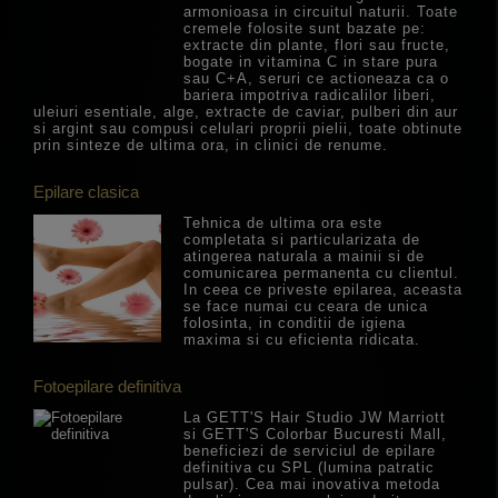
armonioasa in circuitul naturii. Toate
cremele folosite sunt bazate pe:
extracte din plante, flori sau fructe,
bogate in vitamina C in stare pura
sau C+A, seruri ce actioneaza ca o
bariera impotriva radicalilor liberi,
uleiuri esentiale, alge, extracte de caviar, pulberi din aur
si argint sau compusi celulari proprii pielii, toate obtinute
prin sinteze de ultima ora, in clinici de renume.
Epilare clasica
Tehnica de ultima ora este
completata si particularizata de
atingerea naturala a mainii si de
comunicarea permanenta cu clientul.
In ceea ce priveste epilarea, aceasta
se face numai cu ceara de unica
folosinta, in conditii de igiena
maxima si cu eficienta ridicata.
Fotoepilare definitiva
La GETT'S Hair Studio JW Marriott
si GETT'S Colorbar Bucuresti Mall,
beneficiezi de serviciul de epilare
definitiva cu SPL (lumina patratic
pulsar). Cea mai inovativa metoda