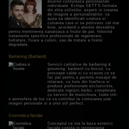
diverse contureaza personalitati
individuale. Echipa GETT'S formata
din elita stilistilor, experti in crearea
de imagine a personalitatilor, va
ajuta sa identificati coafura si
culoarea care vi se potrivesc cel mai
bine, acordand o atentie deosebita
pentru mentinerea sanatoasa a firului de par, folosind
tratamente specifice profesionale de regenerare,
hidratare, fixare a culorii, sau de tratare a firelor
degradate.
Barbering (Barbierit)
Servicii calitative de barbering &
grooming: barbierit cu briciul, cu
prosoape calde si cu scaune ce se
fac pat pentru a permite masajul de
relaxare, cu tuns din foarfeca si
produse profesionale exclusiviste,
dedicate ingrijirii barbii, completate
cu servicii de manichiura, toate intr-
o atmosfera de lux ce va contribui la conturarea unei
imagini personale si a unui stil perfect.
Cosmetica faciala
Conceptul ce sta la baza esteticii
faciale consta in reintegrarea