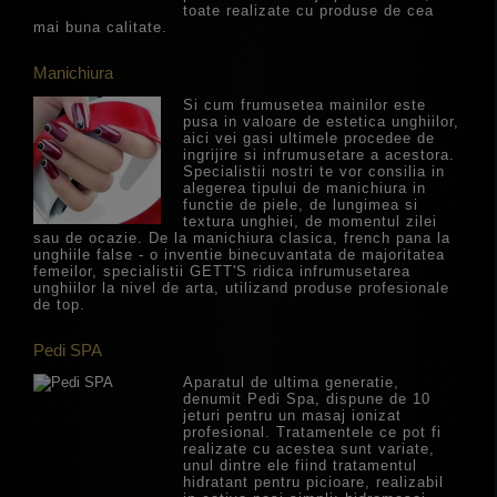
toate realizate cu produse de cea
mai buna calitate.
Manichiura
Si cum frumusetea mainilor este
pusa in valoare de estetica unghiilor,
aici vei gasi ultimele procedee de
ingrijire si infrumusetare a acestora.
Specialistii nostri te vor consilia in
alegerea tipului de manichiura in
functie de piele, de lungimea si
textura unghiei, de momentul zilei
sau de ocazie. De la manichiura clasica, french pana la
unghiile false - o inventie binecuvantata de majoritatea
femeilor, specialistii GETT'S ridica infrumusetarea
unghiilor la nivel de arta, utilizand produse profesionale
de top.
Pedi SPA
Aparatul de ultima generatie,
denumit Pedi Spa, dispune de 10
jeturi pentru un masaj ionizat
profesional. Tratamentele ce pot fi
realizate cu acestea sunt variate,
unul dintre ele fiind tratamentul
hidratant pentru picioare, realizabil