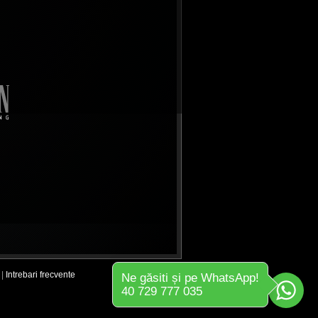
|
Intrebari frecvente
Ne găsiti și pe WhatsApp!
40 729 777 035