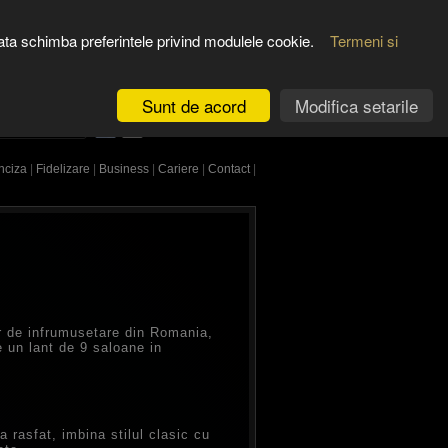
REVISTA
otodata schimba preferintele privind modulele cookie.
Termeni si
CONT CLIENT
Sunt de acord
Modifica setarile
TE CAUTAREA
English Language
nciza
|
Fidelizare
|
Business
|
Cariere
|
Contact
|
or de infrumusetare din Romania,
ne un lant de 9 saloane in
a rasfat, imbina stilul clasic cu