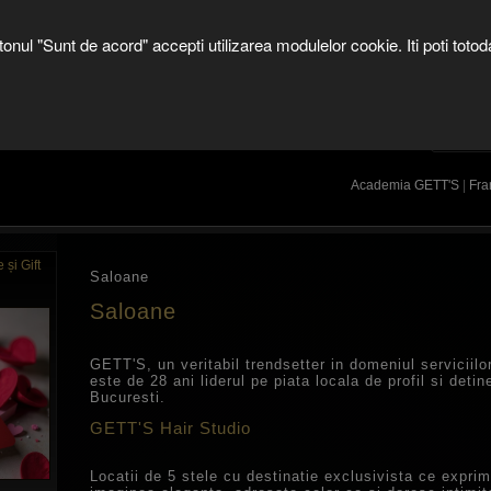
SHOP ONLINE
butonul "Sunt de acord" accepti utilizarea modulelor cookie. Iti poti t
II
OFERTE
COLECTII
SALOANE
Cautare dezactivata
PORNES
Academia GETT'S
|
Fra
și Gift
Saloane
Saloane
GETT'S, un veritabil trendsetter in domeniul serviciil
este de 28 ani liderul pe piata locala de profil si deti
Bucuresti.
GETT'S Hair Studio
Locatii de 5 stele cu destinatie exclusivista ce exprim