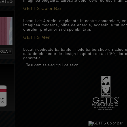
imaginea eleganta, adresate celor ce-si doresc intimit
»
FERTE
GETT'S Color Bar
Locatii de 4 stele, amplasate in centre comerciale, ce
imaginea moderna, pline de energie, accesibile tuturor
orarului, preturilor si disponibilitatii.
GETT'S Men
Locatii dedicate barbatilor, noile barbershop-uri aduc
»
NOUA
data de elemente de design inspirate de anii '50, dar 
generatie.
Te rugam sa alegi tipul de salon