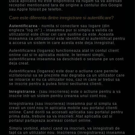
Daca aplicatia nu este disponibila va rugam sa va adresati
receptiei mentionand tara de origine a contului dvs Google
sau Apple folosit pe telefon.
Care este diferenta dintre inregistrare si autentificare?
Autentificarea
- numita si conectare sau logare (din
engleza "log in" ) - inseamna pur si simplu a valida ca
utilizatorul este chiar cel care sustine ca este. Aceasta
inseamna ca utilizatorul este identificat si autentificat pentru
a accesa un sistem in care acesta este deja inregistrat.
Autentificarea (logarea) functioneaza atat in contul client
online cat si in aplicatia mobile. In termeni simpli,
autentificarea inseamna sa deschideti o sesiune pe un cont
deja creat.
Autentificarea (logarea) este doar o actiune care permite
vizitatorului sa se prezinte mai degraba ca un utilizator care
se intoarce si nu ca utilizator nou, caz in care ar trebui sa
se inscrie pentru a putea folosi sectiunea clienti.
Inregistrarea
- (sau inscrierea) este o actiune pentru a va
inscrie intr-un sistem pentru crearea unui cont nou.
Inregistrarea (sau inscrierea) inseamna pur si simplu sa
creati un cont nou in aplicatia mobile sau portalul clienti
online. Cand doriti sa accesati aplicatia sau portalul pentru
prima data, trebuie sa va inscrieti. Atat aplicatia cat si
portalul partajeaza aceleasi conturi online.
Simplu vorbind, atunci cand va inscrieti, va inregistrati de
fapt ca un utilizator nou. Inscrierea (inregistrarea) inseamna