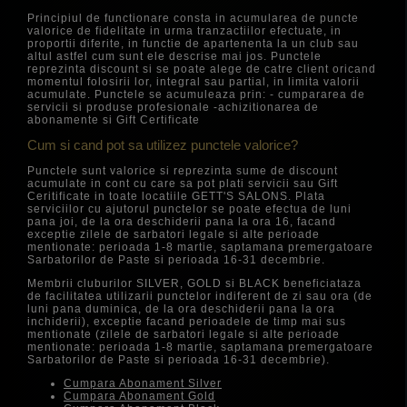
Principiul de functionare consta in acumularea de puncte
valorice de fidelitate in urma tranzactiilor efectuate, in
proportii diferite, in functie de apartenenta la un club sau
altul astfel cum sunt ele descrise mai jos. Punctele
reprezinta discount si se poate alege de catre client oricand
momentul folosirii lor, integral sau partial, in limita valorii
acumulate. Punctele se acumuleaza prin: - cumpararea de
servicii si produse profesionale -achizitionarea de
abonamente si Gift Certificate
Cum si cand pot sa utilizez punctele valorice?
Punctele sunt valorice si reprezinta sume de discount
acumulate in cont cu care sa pot plati servicii sau Gift
Ceritificate in toate locatiile GETT'S SALONS. Plata
serviciilor cu ajutorul punctelor se poate efectua de luni
pana joi, de la ora deschiderii pana la ora 16, facand
exceptie zilele de sarbatori legale si alte perioade
mentionate: perioada 1-8 martie, saptamana premergatoare
Sarbatorilor de Paste si perioada 16-31 decembrie.
Membrii cluburilor SILVER, GOLD si BLACK beneficiataza
de facilitatea utilizarii punctelor indiferent de zi sau ora (de
luni pana duminica, de la ora deschiderii pana la ora
inchiderii), exceptie facand perioadele de timp mai sus
mentionate (zilele de sarbatori legale si alte perioade
mentionate: perioada 1-8 martie, saptamana premergatoare
Sarbatorilor de Paste si perioada 16-31 decembrie).
Cumpara Abonament Silver
Cumpara Abonament Gold