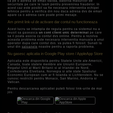
ca pe o adresa de email valida, datorita masurilor de
securitate pe care le luam pentru prevenirea fraudelor. In
acest caz este posibil sa fie necesara interventia echipei
tehnice pentru a verifica din nou daca adresa dvs de email
apare ca o adresa care poate primi mesaje.
Am primit link-ul de activare dar contul nu functioneaza
Acest lucru se intampla de regula pentru ca sistemul nu a
reusit sa gaseasca
un cont client unic determinat
pe care
sa il poata asocia cu contul dvs online. Pentru a rezolva
aceasta problema este necesara interventia manuala a unui
operator dupa care contul dvs. va putea fi folosit. Sunati la
unul din
saloanele
noastre pentru a raporta problema.
Nu gasesc aplicatia in Google Play store / AppleApp Store
Aplicatia este disponibila pentru Statele Unite ale Americii,
Canada, toate statele membre ale Uniunii Europene,
Regatul Unit al Marii Britanii si al Irlandei de Nord,
Confederatia Elvetiana, Norvegia si alte state Spatiului
Economic European cum ar fi Islanda si Lichtenstein. Nu se
cunosc restrictii pentru Monaco, San Marino, Andorra si
Vatican.
Pentru descarcarea aplicatiei puteti folosi link-urile de mai
jos: