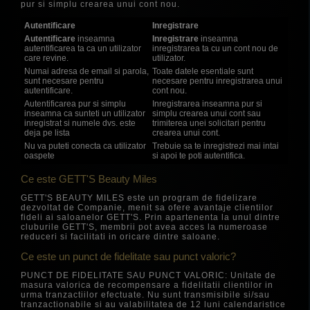
pur si simplu crearea unui cont nou.
Autentificare
Inregistrare
Autentificare
inseamna
Inregistrare
inseamna
autentificarea ta ca un utilizator
inregistrarea ta cu un cont nou de
care revine.
utilizator.
Numai adresa de email si parola,
Toate datele esentiale sunt
sunt necesare pentru
necesare pentru inregistrarea unui
autentificare.
cont nou.
Autentificarea pur si simplu
Inregistrarea inseamna pur si
inseamna ca sunteti un utilizator
simplu crearea unui cont sau
inregistrat si numele dvs. este
trimiterea unei solicitari pentru
deja pe lista
crearea unui cont.
Nu va puteti conecta ca utilizator
Trebuie sa te inregistrezi mai intai
oaspete
si apoi te poti autentifica.
Ce este GETT'S Beauty Miles
GETT'S BEAUTY MILES este un program de fidelizare
dezvoltat de Companie, menit sa ofere avantaje clientilor
fideli ai saloanelor GETT'S. Prin apartenenta la unul dintre
cluburile GETT'S, membrii pot avea acces la numeroase
reduceri si facilitati in oricare dintre saloane.
Ce este un punct de fidelitate sau punct valoric?
PUNCT DE FIDELITATE SAU PUNCT VALORIC: Unitate de
masura valorica de recompensare a fidelitatii clientilor in
urma tranzactiilor efectuate. Nu sunt transmisibile si/sau
tranzactionabile si au valabilitatea de 12 luni calendaristice