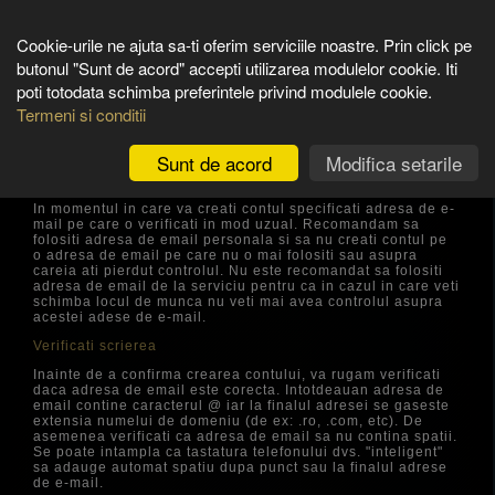
Cookie-urile ne ajuta sa-ti oferim serviciile noastre. Prin click pe
butonul "Sunt de acord" accepti utilizarea modulelor cookie. Iti
poti totodata schimba preferintele privind modulele cookie.
Termeni si conditii
Intrebari frecvente
Sunt de acord
Modifica setarile
Nu am primit link-ul pentru confirmarea adresei de email
In momentul in care va creati contul specificati adresa de e-
mail pe care o verificati in mod uzual. Recomandam sa
folositi adresa de email personala si sa nu creati contul pe
o adresa de email pe care nu o mai folositi sau asupra
careia ati pierdut controlul. Nu este recomandat sa folositi
adresa de email de la serviciu pentru ca in cazul in care veti
schimba locul de munca nu veti mai avea controlul asupra
acestei adese de e-mail.
Verificati scrierea
Inainte de a confirma crearea contului, va rugam verificati
daca adresa de email este corecta. Intotdeauan adresa de
email contine caracterul @ iar la finalul adresei se gaseste
extensia numelui de domeniu (de ex: .ro, .com, etc). De
asemenea verificati ca adresa de email sa nu contina spatii.
Se poate intampla ca tastatura telefonului dvs. "inteligent"
sa adauge automat spatiu dupa punct sau la finalul adrese
de e-mail.