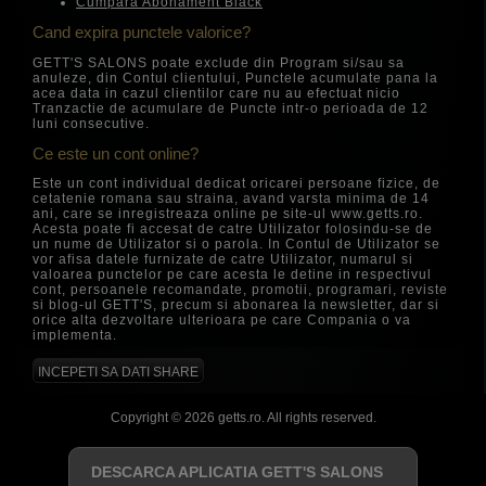
Cumpara Abonament Black
Cand expira punctele valorice?
GETT'S SALONS poate exclude din Program si/sau sa
anuleze, din Contul clientului, Punctele acumulate pana la
acea data in cazul clientilor care nu au efectuat nicio
Tranzactie de acumulare de Puncte intr-o perioada de 12
luni consecutive.
Ce este un cont online?
Este un cont individual dedicat oricarei persoane fizice, de
cetatenie romana sau straina, avand varsta minima de 14
ani, care se inregistreaza online pe site-ul www.getts.ro.
Acesta poate fi accesat de catre Utilizator folosindu-se de
un nume de Utilizator si o parola. In Contul de Utilizator se
vor afisa datele furnizate de catre Utilizator, numarul si
valoarea punctelor pe care acesta le detine in respectivul
cont, persoanele recomandate, promotii, programari, reviste
si blog-ul GETT'S, precum si abonarea la newsletter, dar si
orice alta dezvoltare ulterioara pe care Compania o va
implementa.
INCEPETI SA DATI SHARE
Copyright © 2026 getts.ro. All rights reserved.
DESCARCA APLICATIA GETT'S SALONS