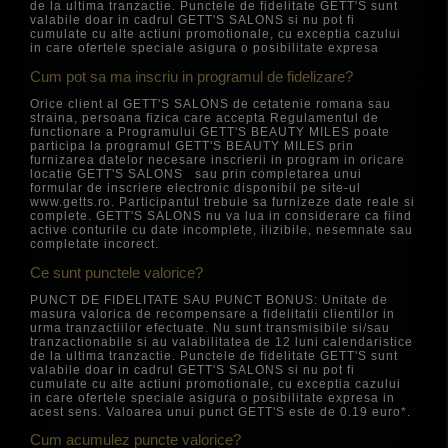
de la ultima tranzactie. Punctele de fidelitate GETT'S sunt
valabile doar in cadrul GETT'S SALONS si nu pot fi
cumulate cu alte actiuni promotionale, cu exceptia cazului
in care ofertele speciale asigura o posibilitate expresa
Cum pot sa ma inscriu in programul de fidelizare?
Orice client al GETT'S SALONS de cetatenie romana sau
straina, persoana fizica care accepta Regulamentul de
functionare a Programului GETT'S BEAUTY MILES poate
participa la programul GETT'S BEAUTY MILES prin
furnizarea datelor necesare inscrierii in program in oricare
locatie GETT'S SALONS sau prin completarea unui
formular de inscriere electronic disponibil pe site-ul
www.getts.ro. Participantul trebuie sa furnizeze date reale si
complete. GETT'S SALONS nu va lua in considerare ca fiind
active conturile cu date incomplete, ilizibile, nesemnate sau
completate incorect.
Ce sunt punctele valorice?
PUNCT DE FIDELITATE SAU PUNCT BONUS: Unitate de
masura valorica de recompensare a fidelitatii clientilor in
urma tranzactiilor efectuate. Nu sunt transmisibile si/sau
tranzactionabile si au valabilitatea de 12 luni calendaristice
de la ultima tranzactie. Punctele de fidelitate GETT'S sunt
valabile doar in cadrul GETT'S SALONS si nu pot fi
cumulate cu alte actiuni promotionale, cu exceptia cazului
in care ofertele speciale asigura o posibilitate expresa in
acest sens. Valoarea unui punct GETT'S este de 0.19 euro*.
Cum acumulez puncte valorice?