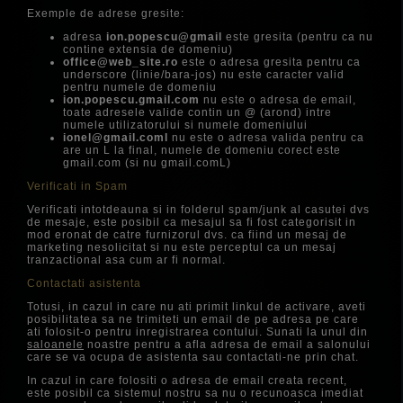
Exemple de adrese gresite:
adresa
ion.popescu@gmail
este gresita (pentru ca nu
contine extensia de domeniu)
office@web_site.ro
este o adresa gresita pentru ca
underscore (linie/bara-jos) nu este caracter valid
pentru numele de domeniu
ion.popescu.gmail.com
nu este o adresa de email,
toate adresele valide contin un @ (arond) intre
numele utilizatorului si numele domeniului
ionel@gmail.coml
nu este o adresa valida pentru ca
are un L la final, numele de domeniu corect este
gmail.com (si nu gmail.comL)
Verificati in Spam
Verificati intotdeauna si in folderul spam/junk al casutei dvs
de mesaje, este posibil ca mesajul sa fi fost categorisit in
mod eronat de catre furnizorul dvs. ca fiind un mesaj de
marketing nesolicitat si nu este perceptul ca un mesaj
tranzactional asa cum ar fi normal.
Contactati asistenta
Totusi, in cazul in care nu ati primit linkul de activare, aveti
posibilitatea sa ne trimiteti un email de pe adresa pe care
ati folosit-o pentru inregistrarea contului. Sunati la unul din
saloanele
noastre pentru a afla adresa de email a salonului
care se va ocupa de asistenta sau contactati-ne prin chat.
In cazul in care folositi o adresa de email creata recent,
este posibil ca sistemul nostru sa nu o recunoasca imediat