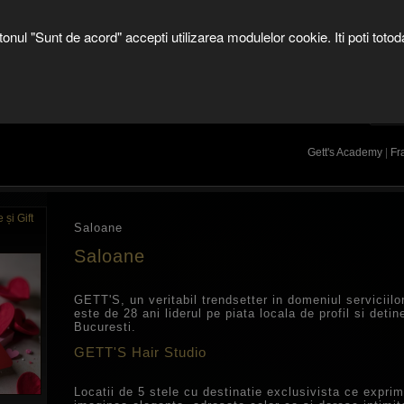
SHOP ONLINE
butonul "Sunt de acord" accepti utilizarea modulelor cookie. Iti poti t
ES
OFFERS
COLLECTIONS
SALONS
Cautare dezactivata
PORN
Gett's Academy
|
Fr
și Gift
Saloane
Saloane
GETT'S, un veritabil trendsetter in domeniul serviciil
este de 28 ani liderul pe piata locala de profil si deti
Bucuresti.
GETT'S Hair Studio
Locatii de 5 stele cu destinatie exclusivista ce exprim