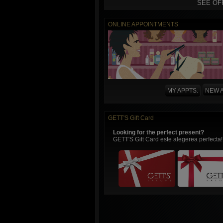
SEE OF
ONLINE APPOINTMENTS
MY APPTS.
NEW A
GETT'S Gift Card
Looking for the perfect present?
GETT'S Gift Card este alegerea perfecta!