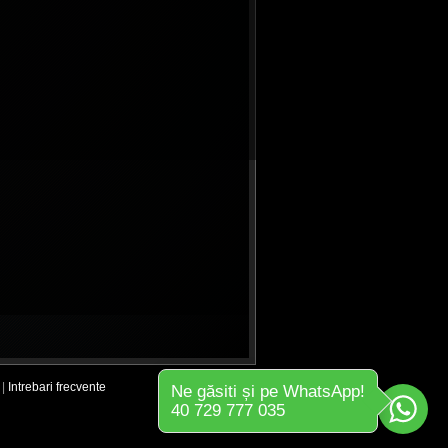
|
Intrebari frecvente
Ne găsiti și pe WhatsApp!
40 729 777 035