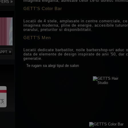
imaginea eleganta, adresate celor ce-si doresc intimit
»
FERS
GETT'S Color Bar
Locatii de 4 stele, amplasate in centre comerciale, ce
imaginea moderna, pline de energie, accesibile tuturor
orarului, preturilor si disponibilitatii.
GETT'S Men
Locatii dedicate barbatilor, noile barbershop-uri aduc
»
PPT.
data de elemente de design inspirate de anii '50, dar 
generatie.
Te rugam sa alegi tipul de salon