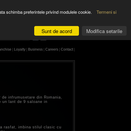
REVISTA
otodata schimba preferintele privind modulele cookie.
Termeni si
CONT CLIENT
Sunt de acord
Modifica setarile
ESTE CAUTAREA
Limba Romana
anchise
|
Loyalty
|
Business
|
Careers
|
Contact
|
or de infrumusetare din Romania,
ne un lant de 9 saloane in
a rasfat, imbina stilul clasic cu